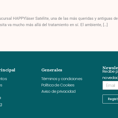
ucursal HAPPYláser Satélite, una de las más queridas y antiguas de
sita va mucho más allá del tratamiento en sí. El ambiente, […]
Newsle
incipal
Generales
Recibe p
novedad
ntos
Términos y condiciones
Email
es
Política de Cookies
Aviso de privacidad
a
Regis
g