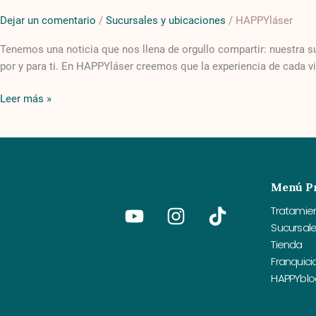
Satélite
para
Dejar un comentario
/
Sucursales y ubicaciones
/
HAPPYláser
ti
Tenemos una noticia que nos llena de orgullo compartir: nuestra s
por y para ti. En HAPPYláser creemos que la experiencia de cada vi
Leer más »
Menú Pr
Youtube
Instagram
Tiktok
Tratamie
Sucursal
Tienda
Franquici
HAPPYblo