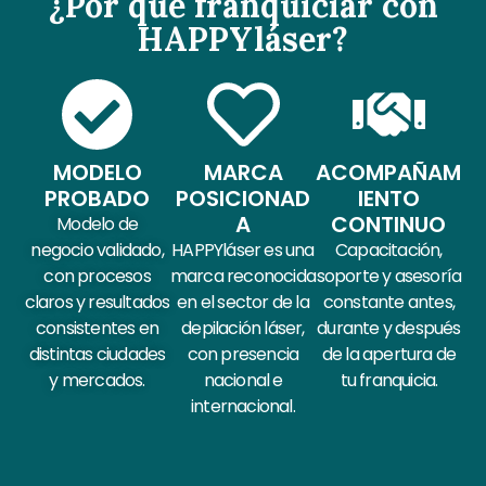
¿Por qué franquiciar con
HAPPYláser?
MODELO
MARCA
ACOMPAÑAM
PROBADO
POSICIONAD
IENTO
A
CONTINUO
Modelo de
negocio validado,
HAPPYláser es una
Capacitación,
con procesos
marca reconocida
soporte y asesoría
claros y resultados
en el sector de la
constante antes,
consistentes en
depilación láser,
durante y después
distintas ciudades
con presencia
de la apertura de
y mercados.
nacional e
tu franquicia.
internacional.