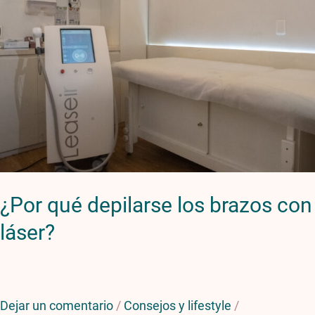
con
láser?
¿Por qué depilarse los brazos con
láser?
Dejar un comentario
/
Consejos y lifestyle
/