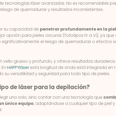
s de tecnologías láser avanzadas. No es recomendable pa
riesgo de quemaduras y resultados inconsistentes.
por su capacidad de
penetrar profundamente en la pie
or opción para pieles oscuras (fototipos IV a VI), ya que
ce significativamente el riesgo de quemaduras o efectos
en vello grueso y profundo, y ofrece resultados durader
. En
HAPPYláser
esta longitud de onda está integrada en 
o su versatilidad y seguridad para todo tipo de pieles.
tipo de láser para la depilación?
elegir uno solo, sino contar con una tecnología que
combi
un único equipo
, adaptándose a cualquier tipo de piel y
d.