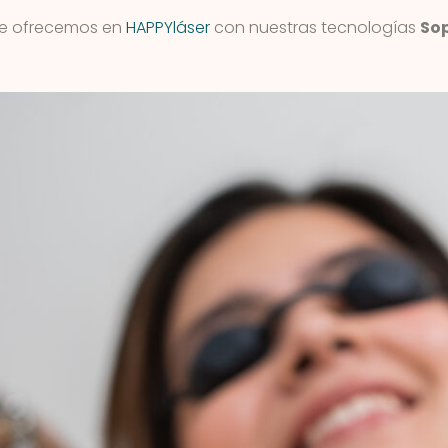
ue ofrecemos en
HAPPYláser
con nuestras tecnologías
Sop