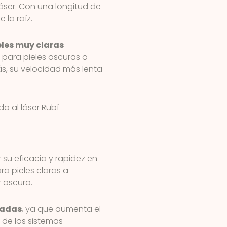
láser. Con una longitud de
 la raíz.
eles muy claras
da para pieles oscuras o
, su velocidad más lenta
o al láser Rubí
su eficacia y rapidez en
a pieles claras a
r oscuro.
eadas
, ya que aumenta el
 de los sistemas