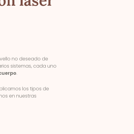
ón láser
l vello no deseado de
varios sistemas, cada uno
 cuerpo
.
plicamos los tipos de
amos en nuestras