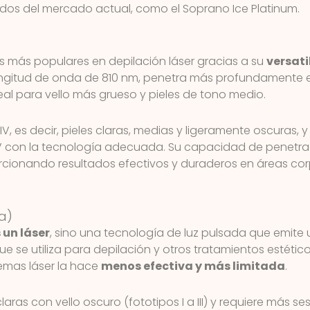
s del mercado actual, como el Soprano Ice Platinum.
los más populares en depilación láser gracias a su
versati
ngitud de onda de 810 nm, penetra más profundamente en 
deal para vello más grueso y pieles de tono medio.
 IV, es decir, pieles claras, medias y ligeramente oscuras,
V con la tecnología adecuada. Su capacidad de penetrac
orcionando resultados efectivos y duraderos en áreas c
sa)
 un láser
, sino una tecnología de luz pulsada que emite
e se utiliza para depilación y otros tratamientos estétic
emas láser la hace
menos efectiva y más limitada
.
laras con vello oscuro (fototipos I a III) y requiere más s