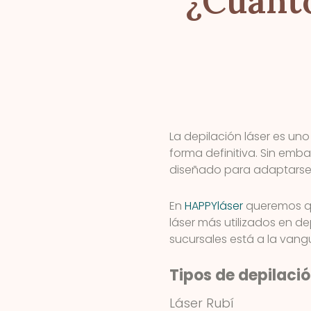
¿Cuánto
La depilación láser es un
forma definitiva. Sin emba
diseñado para adaptars
En
HAPPYláser
queremos que
láser más utilizados en d
sucursales está a la vangu
Tipos de depilació
Láser Rubí