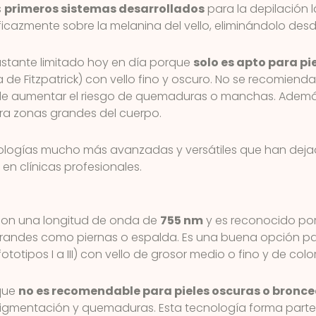
s
primeros sistemas desarrollados
para la depilación 
cazmente sobre la melanina del vello, eliminándolo desde
astante limitado hoy en día porque
solo es apto para pi
ala de Fitzpatrick) con vello fino y oscuro. No se recomien
e aumentar el riesgo de quemaduras o manchas. Además
ra zonas grandes del cuerpo.
ologías mucho más avanzadas y versátiles que han dejad
n clínicas profesionales.
a con una longitud de onda de
755 nm
y es reconocido por 
grandes como piernas o espalda. Es una buena opción par
tipos I a III) con vello de grosor medio o fino y de colo
 que
no es recomendable para pieles oscuras o bronc
pigmentación y quemaduras. Esta tecnología forma parte