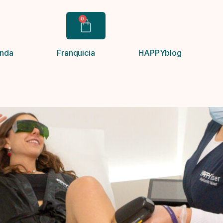
0
Carrito
enda
Franquicia
HAPPYblog