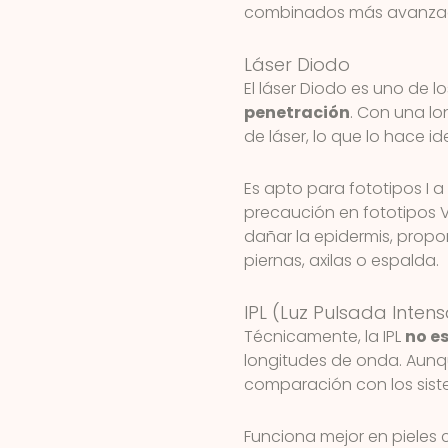
combinados más avanzado
Láser Diodo
El láser Diodo es uno de 
penetración
. Con una lo
de láser, lo que lo hace i
Es apto para fototipos I a
precaución en fototipos 
dañar la epidermis, prop
piernas, axilas o espalda.
IPL (Luz Pulsada Inten
Técnicamente, la IPL
no es
longitudes de onda. Aunqu
comparación con los sist
Funciona mejor en pieles c