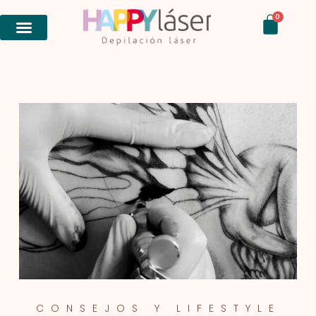
Ir
Carri
0
al
contenido
CONSEJOS Y LIFESTYLE