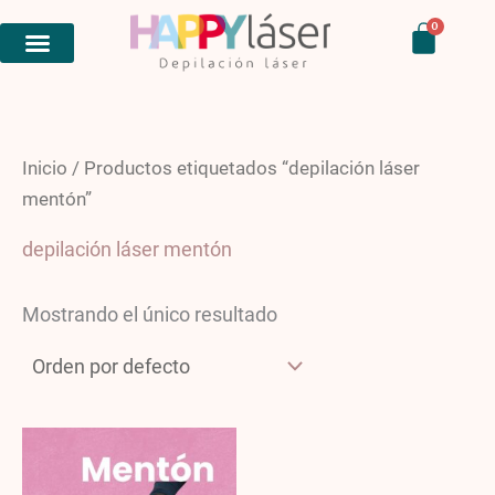
Ir
Carri
0
al
contenido
Inicio
/ Productos etiquetados “depilación láser
mentón”
depilación láser mentón
Mostrando el único resultado