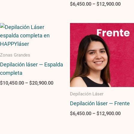
$
6,450.00
–
$
12,900.00
Price
Price
range:
range
$10,450.00
$6,45
through
throu
$20,900.00
$12,9
Zonas Grandes
Depilación láser — Espalda
completa
$
10,450.00
–
$
20,900.00
Depilación Láser
Depilación láser — Frente
$
6,450.00
–
$
12,900.00