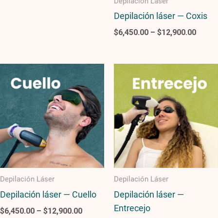
Depilación Láser
Depilación láser — Coxis
$
6,450.00
–
$
12,900.00
Price
Price
range:
range
$6,450.00
$6,45
through
throu
$12,900.00
$12,9
Depilación Láser
Depilación Láser
Depilación láser — Cuello
Depilación láser —
Entrecejo
$
6,450.00
–
$
12,900.00