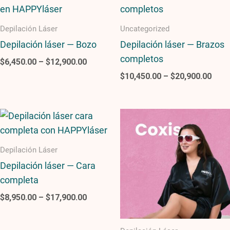
range:
rang
$6,450.00
$10,
through
thro
Depilación Láser
Uncategorized
$12,900.00
$20,
Depilación láser — Bozo
Depilación láser — Brazos
completos
$
6,450.00
–
$
12,900.00
$
10,450.00
–
$
20,900.00
Price
Price
range:
range
$8,950.00
$6,45
through
throu
Depilación Láser
$17,900.00
$12,9
Depilación láser — Cara
completa
$
8,950.00
–
$
17,900.00