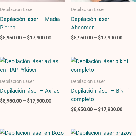
Depilación Láser
Depilación Láser
Depilación láser — Media
Depilación láser —
Pierna
Abdomen
$
8,950.00
–
$
17,900.00
$
8,950.00
–
$
17,900.00
Price
Price
range:
range
$8,950.00
$8,95
through
throu
Depilación Láser
Depilación Láser
$17,900.00
$17,9
Depilación láser — Axilas
Depilación láser — Bikini
completo
$
8,950.00
–
$
17,900.00
$
8,950.00
–
$
17,900.00
Price
Pric