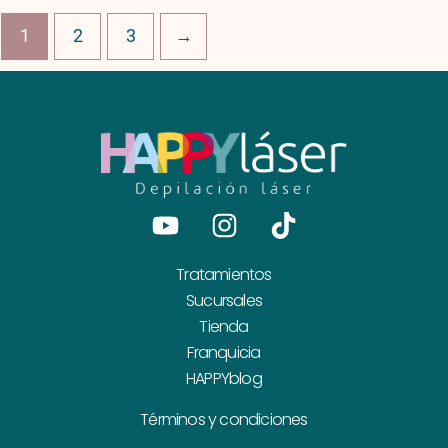
1
2
3
→
Youtube
Instagram
Tiktok
Tratamientos
Sucursales
Tienda
Franquicia
HAPPYblog
Términos y condiciones