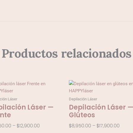
Productos relacionados
Price
Price
range:
range
$6,450.00
$8,95
ción Láser
Depilación Láser
through
throu
ilación Láser —
Depilación Láser 
$12,900.00
$17,9
ente
Glúteos
50.00
–
$
12,900.00
$
8,950.00
–
$
17,900.00