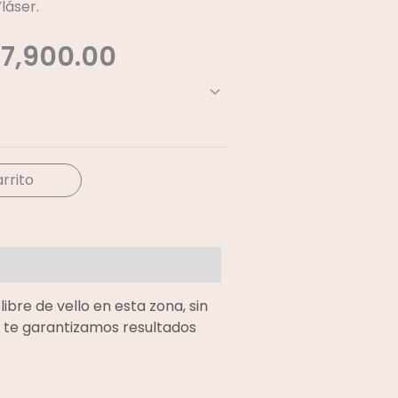
láser.
Price
17,900.00
Range:
$8,950.00
Through
$17,900.00
arrito
ibre de vello en esta zona, sin
r te garantizamos resultados