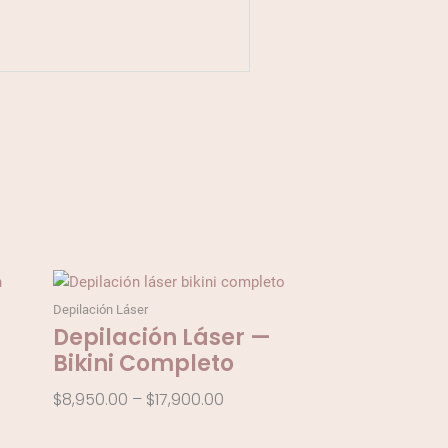
Price
:
range:
Depilación Láser
0.00
$8,950.00
Depilación Láser —
gh
through
—
Bikini Completo
00.00
$17,900.00
$
8,950.00
–
$
17,900.00