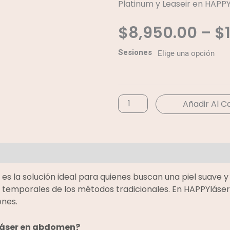
Platinum y Leaseir en HAPPY
$
8,950.00
–
$
Depilación
Sesiones
láser
—
Abdomen
cantidad
Añadir Al C
ional
Valoraciones (0)
s la solución ideal para quienes buscan una piel suave y l
os temporales de los métodos tradicionales. En HAPPYláse
ones.
n láser en abdomen?