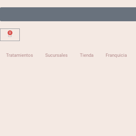
Ir
al
contenido
0
Carrito
Tratamientos
Sucursales
Tienda
Franquicia