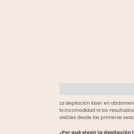
Descripción
Información adic
La depilación láser en abdomen e
la incomodidad ni los resultad
visibles desde las primeras sesi
¿Por qué elegir la depilació