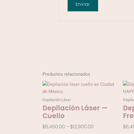
Productos relacionados
Price
range:
$6,450.00
Depilación Láser
Depila
through
Depilación Láser —
Dep
$12,900.00
Cuello
Fr
$
6,450.00
–
$
12,900.00
$
6,4