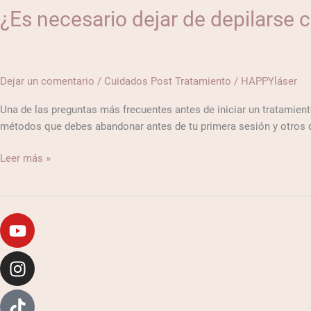
¿Es necesario dejar de depilarse
dejar
de
depilarse
con
otros
Dejar un comentario
/
Cuidados Post Tratamiento
/
HAPPYláser
métodos
Una de las preguntas más frecuentes antes de iniciar un tratamiento
antes
métodos que debes abandonar antes de tu primera sesión y otros
de
comenzar
Leer más »
el
tratamiento?
Youtube
Instagram
Tiktok