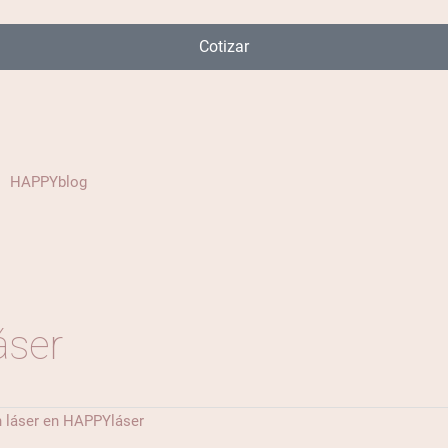
Cotizar
HAPPYblog
áser