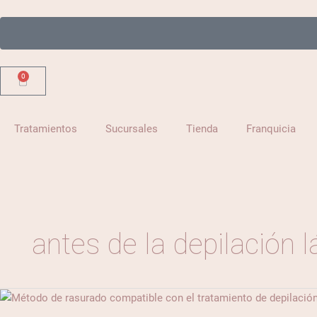
Ir
al
contenido
0
Carrito
Tratamientos
Sucursales
Tienda
Franquicia
antes de la depilación l
¿Es
necesario