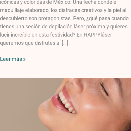
icónicas y coloridas de México. Una fecha donde el
maquillaje elaborado, los disfraces creativos y la piel al
descubierto son protagonistas. Pero, ¿qué pasa cuando
tienes una sesión de depilación láser próxima y quieres
lucir increíble en esta festividad? En HAPPYláser
queremos que disfrutes al […]
Leer más »
Depilación
láser
y
self-
care:
el
ritual