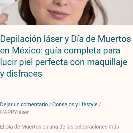
en
México:
guía
completa
Depilación láser y Día de Muertos
para
lucir
en México: guía completa para
piel
lucir piel perfecta con maquillaje
perfecta
con
y disfraces
maquillaje
y
disfraces
Dejar un comentario
/
Consejos y lifestyle
/
HAPPYláser
El Día de Muertos es una de las celebraciones más