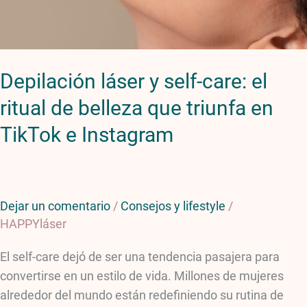
de
belleza
que
Depilación láser y self-care: el
triunfa
en
ritual de belleza que triunfa en
TikTok
TikTok e Instagram
e
Instagram
Dejar un comentario
/
Consejos y lifestyle
/
HAPPYláser
El self-care dejó de ser una tendencia pasajera para
convertirse en un estilo de vida. Millones de mujeres
alrededor del mundo están redefiniendo su rutina de