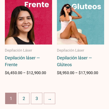
range:
range
$6,450.00
$8,95
through
throu
$12,900.00
$17,9
Depilación Láser
Depilación Láser
Depilación láser —
Depilación láser —
Frente
Glúteos
$
6,450.00
–
$
12,900.00
$
8,950.00
–
$
17,900.00
1
2
3
→