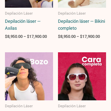
Depilación Láser
Depilación Láser
Depilación láser —
Depilación láser — Bikini
Axilas
completo
$
8,950.00
–
$
17,900.00
$
8,950.00
–
$
17,900.00
Price
Price
range:
range
$6,450.00
$8,95
through
throu
$12,900.00
$17,9
Depilación Láser
Depilación Láser