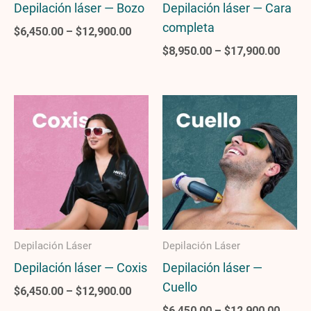
Depilación láser — Bozo
Depilación láser — Cara
completa
$
6,450.00
–
$
12,900.00
$
8,950.00
–
$
17,900.00
Price
Price
range:
range
$6,450.00
$6,45
through
throu
$12,900.00
$12,9
Depilación Láser
Depilación Láser
Depilación láser — Coxis
Depilación láser —
Cuello
$
6,450.00
–
$
12,900.00
$
6,450.00
–
$
12,900.00