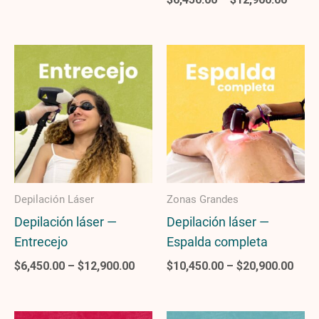
Price
Pric
range:
rang
$6,450.00
$10,
through
thro
$12,900.00
$20,
Depilación Láser
Zonas Grandes
Depilación láser —
Depilación láser —
Entrecejo
Espalda completa
$
6,450.00
–
$
12,900.00
$
10,450.00
–
$
20,900.00
Price
Price