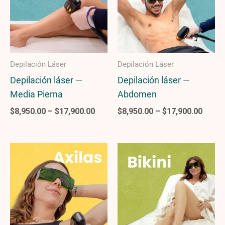
$17,900.00
$17,9
Depilación Láser
Depilación Láser
Depilación láser —
Depilación láser —
Media Pierna
Abdomen
$
8,950.00
–
$
17,900.00
$
8,950.00
–
$
17,900.00
Price
Price
range:
range
$8,950.00
$8,95
through
throu
$17,900.00
$17,9