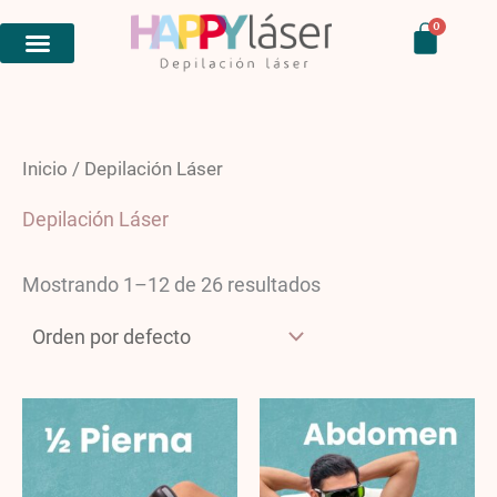
Ir
Carri
0
al
contenido
Inicio
/ Depilación Láser
Depilación Láser
Mostrando 1–12 de 26 resultados
Price
Price
range:
range
$8,950.00
$8,95
through
throu