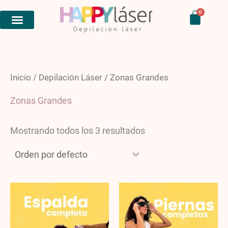
Ir
Carri
0
al
contenido
Inicio
/
Depilación Láser
/ Zonas Grandes
Zonas Grandes
Mostrando todos los 3 resultados
Price
Pric
range:
rang
$10,450.00
$10,
through
thro