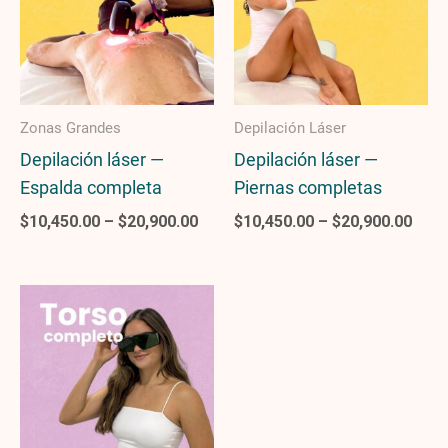
$20,900.00
$20,
Zonas Grandes
Depilación Láser
Depilación láser —
Depilación láser —
Espalda completa
Piernas completas
$
10,450.00
–
$
20,900.00
$
10,450.00
–
$
20,900.00
Price
range:
$10,450.00
through
$20,900.00