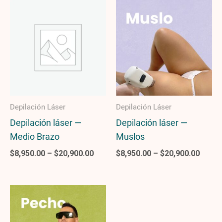
Price
Price
range:
range
$8,950.00
$8,95
through
throu
$20,900.00
$20,9
Depilación Láser
Depilación Láser
Depilación láser —
Depilación láser —
Medio Brazo
Muslos
$
8,950.00
–
$
20,900.00
$
8,950.00
–
$
20,900.00
Price
range:
$8,950.00
through