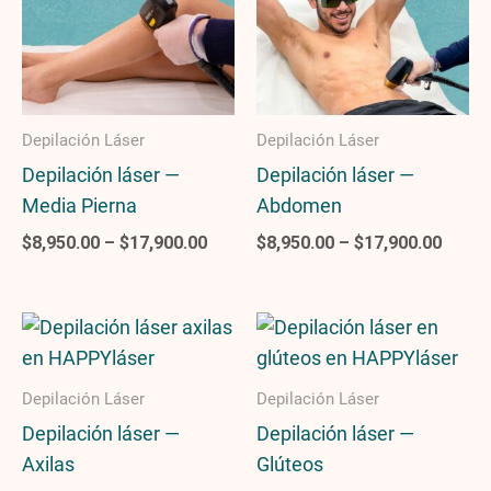
$17,900.00
$17,9
Depilación Láser
Depilación Láser
Depilación láser —
Depilación láser —
Media Pierna
Abdomen
$
8,950.00
–
$
17,900.00
$
8,950.00
–
$
17,900.00
Price
Price
range:
range
$8,950.00
$8,95
through
throu
Depilación Láser
Depilación Láser
$17,900.00
$17,9
Depilación láser —
Depilación láser —
Axilas
Glúteos