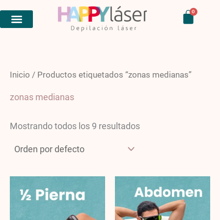
Ir
Carri
0
al
contenido
Inicio
/ Productos etiquetados “zonas medianas”
zonas medianas
Mostrando todos los 9 resultados
Price
Price
range:
range
$8,950.00
$8,95
through
throu