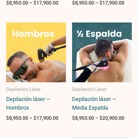
$
8,950.00
–
$
17,900.00
$
8,950.00
–
$
17,900.00
Price
Price
range:
range
$8,950.00
$8,95
through
throu
$17,900.00
$20,9
Depilación Láser
Depilación Láser
Depilación láser —
Depilación láser —
Hombros
Media Espalda
$
8,950.00
–
$
17,900.00
$
8,950.00
–
$
20,900.00