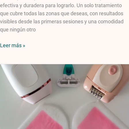
efectiva y duradera para lograrlo. Un solo tratamiento
que cubre todas las zonas que deseas, con resultados
visibles desde las primeras sesiones y una comodidad
que ningún otro
Leer más »
¿Vale
la
pena
la
depilación
láser?
Comparativa
real