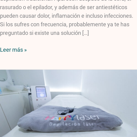
rasurado o el epilador, y además de ser antiestéticos
pueden causar dolor, inflamación e incluso infecciones.
Si los sufres con frecuencia, probablemente ya te has
preguntado si existe una solución […]
Leer más »
Depilación
láser
en
el
cuerpo
completo:
descubre
los