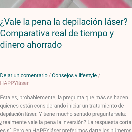
de
tiempo
¿Vale la pena la depilación láser?
y
dinero
Comparativa real de tiempo y
ahorrado
dinero ahorrado
Dejar un comentario
/
Consejos y lifestyle
/
HAPPYláser
Esta es, probablemente, la pregunta que más se hacen
quienes están considerando iniciar un tratamiento de
depilación láser. Y tiene mucho sentido preguntársela:
¿realmente vale la pena la inversión? La respuesta corta
es sí. Pero en HAPPYláser preferimos darte los números