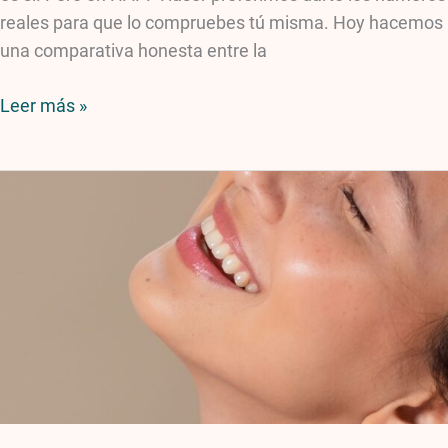
reales para que lo compruebes tú misma. Hoy hacemos
una comparativa honesta entre la
Leer más »
Depilación
láser
y
self-
care:
el
ritual
de
belleza
que