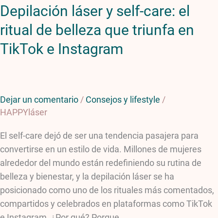
Depilación láser y self-care: el
triunfa
en
ritual de belleza que triunfa en
TikTok
TikTok e Instagram
e
Instagram
Dejar un comentario
/
Consejos y lifestyle
/
HAPPYláser
El self-care dejó de ser una tendencia pasajera para
convertirse en un estilo de vida. Millones de mujeres
alrededor del mundo están redefiniendo su rutina de
belleza y bienestar, y la depilación láser se ha
posicionado como uno de los rituales más comentados,
compartidos y celebrados en plataformas como TikTok
e Instagram. ¿Por qué? Porque