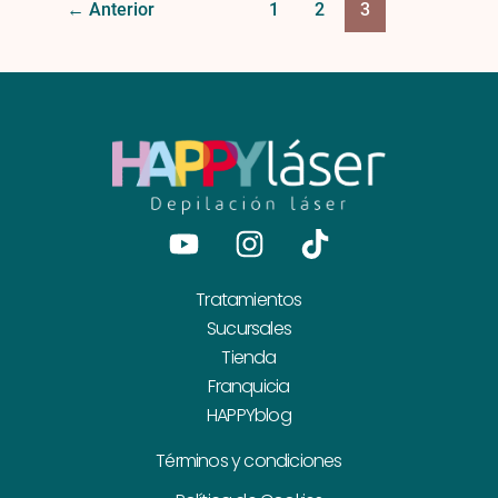
←
Anterior
1
2
3
Youtube
Instagram
Tiktok
Tratamientos
Sucursales
Tienda
Franquicia
HAPPYblog
Términos y condiciones