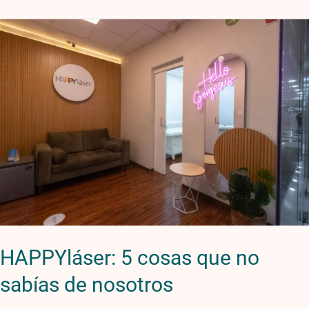
HAPPYláser:
5
cosas
que
no
sabías
de
nosotros
HAPPYláser: 5 cosas que no
sabías de nosotros