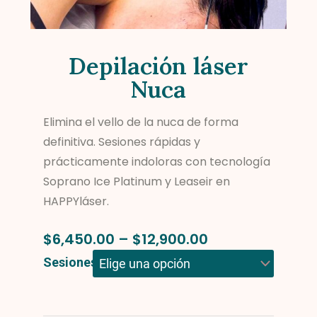
Depilación láser
Nuca
Elimina el vello de la nuca de forma
definitiva. Sesiones rápidas y
prácticamente indoloras con tecnología
Soprano Ice Platinum y Leaseir en
HAPPYláser.
Price
$
6,450.00
–
$
12,900.00
Range:
Depilación
Sesiones
$6,450.00
láser
Through
Nuca
$12,900.00