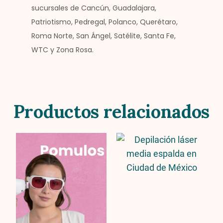
sucursales de Cancún, Guadalajara,
Patriotismo, Pedregal, Polanco, Querétaro,
Roma Norte, San Ángel, Satélite, Santa Fe,
WTC y Zona Rosa.
Productos relacionados
Price
Price
range:
range:
$6,450.00
$8,950.00
through
through
$12,900.00
$20,900.0