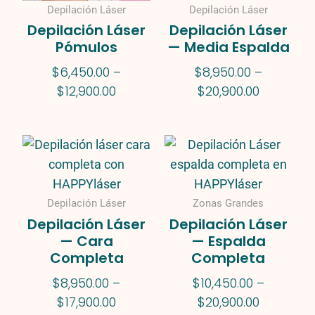
Depilación Láser
Depilación Láser
Depilación Láser
Depilación Láser
Pómulos
— Media Espalda
$
6,450.00
–
$
8,950.00
–
$
12,900.00
$
20,900.00
Price
Price
range:
range:
$8,950.00
$10,450.0
through
through
Depilación Láser
Zonas Grandes
$17,900.00
$20,900.0
Depilación Láser
Depilación Láser
— Cara
— Espalda
Completa
Completa
$
8,950.00
–
$
10,450.00
–
$
17,900.00
$
20,900.00